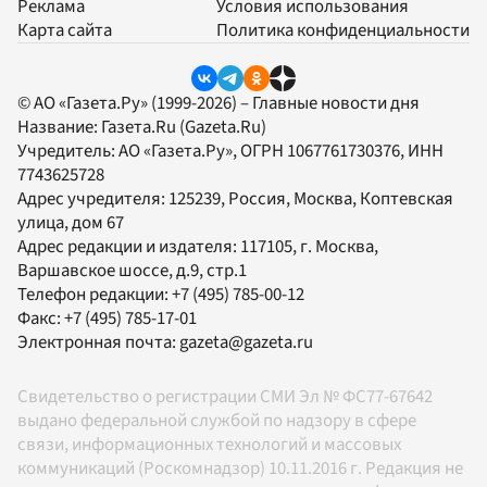
Реклама
Условия использования
Карта сайта
Политика конфиденциальности
© АО «Газета.Ру» (1999-2026) – Главные новости дня
Название:
Газета.Ru
(Gazeta.Ru)
Учредитель:
АО «Газета.Ру»
, ОГРН 1067761730376, ИНН
7743625728
Адрес учредителя: 125239, Россия, Москва, Коптевская
улица, дом 67
Адрес редакции и издателя:
117105
, г.
Москва
,
Варшавское шоссе, д.9, стр.1
Телефон редакции:
+7 (495) 785-00-12
Факс:
+7 (495) 785-17-01
Электронная почта:
gazeta@gazeta.ru
Свидетельство о регистрации СМИ Эл № ФС77-67642
выдано федеральной службой по надзору в сфере
связи, информационных технологий и массовых
коммуникаций (Роскомнадзор) 10.11.2016 г. Редакция не