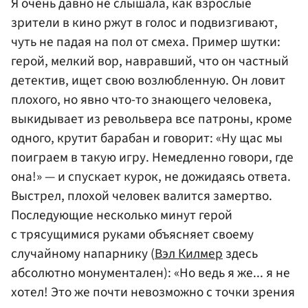
Я очень давно не слышала, как взрослые
зрители в кино ржут в голос и подвизгивают,
чуть не падая на пол от смеха. Пример шутки:
герой, мелкий вор, навравший, что он частный
детектив, ищет свою возлюбленную. Он ловит
плохого, но явно что-то знающего человека,
выкидывает из револьвера все патроны, кроме
одного, крутит барабан и говорит: «Ну щас мы
поиграем в такую игру. Немедленно говори, где
она!» — и спускает курок, не дожидаясь ответа.
Выстрел, плохой человек валится замертво.
Последующие несколько минут герой
с трясущимися руками объясняет своему
случайному напарнику (
Вэл Килмер
здесь
абсолютно монументален): «Но ведь я же... я не
хотел! Это же почти невозможно с точки зрения