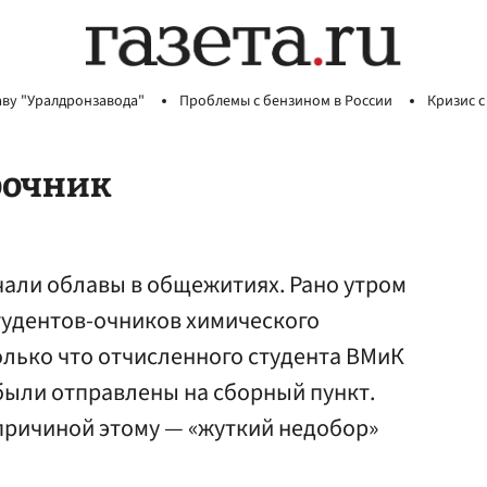
аву "Уралдронзавода"
Проблемы с бензином в России
Кризис с
рочник
али облавы в общежитиях. Рано утром
тудентов-очников химического
олько что отчисленного студента ВМиК
 были отправлены на сборный пункт.
причиной этому — «жуткий недобор»