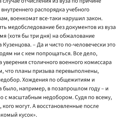
 случае отчисления из вуза по причине
 внутреннего распорядка учебного
вам, военкомат все-таки нарушил закон.
ть медобследование без документов из вуза
емя (хотя бы три дня) на обжалование
 Кузенцова. – Да и чисто по-человечески это
людям ни с кем попрощаться. Все дело,
на уверения столичного военного комиссара
м, что планы призыва перевыполнены,
 недобор. Хождения по общежитиям и
а было, например, в позапрошлом году – и
но с масштабным недобором. Судя по всему,
х, кого могут. А восстановленные после
акомый кусок».