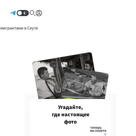
Авторизоваться
 мигрантами в Сеуте
Угадайте,
где настоящее
фото