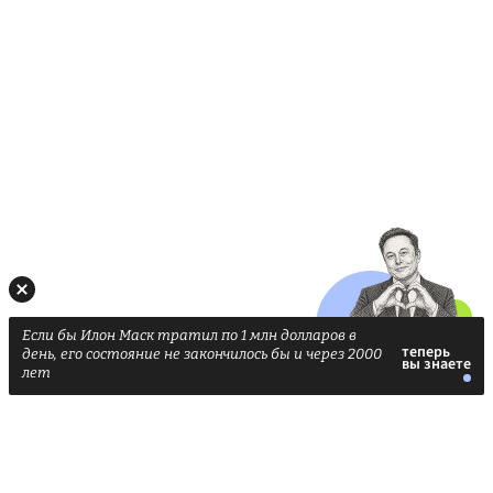
В России стремительно дорожает сахар
2
Кремль переиграл Литву: хитрость с
3
Калининградом сработала
Госдума приняла закон о запрете на
4
проживание в России
Ермолаев день: что можно и нельзя делать
5
8 августа
Одно государство отменило признание
6
Южной Осетии и Абхазии
Рыбоводы Армении вышли на протесты из-
7
за закрытия рынка России
Если бы Илон Маск тратил по 1 млн долларов в
день, его состояние не закончилось бы и через 2000
На сайте используются cookies. Продолжая
Ok
лет
использовать сайт, вы принимаете
условия