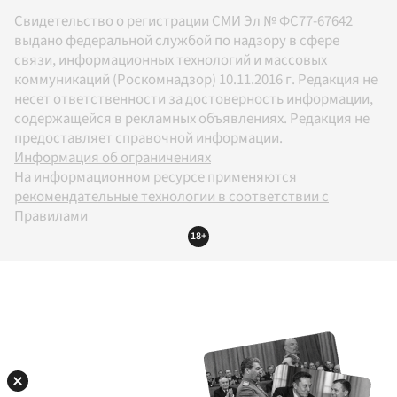
Свидетельство о регистрации СМИ Эл № ФС77-67642
выдано федеральной службой по надзору в сфере
связи, информационных технологий и массовых
коммуникаций (Роскомнадзор) 10.11.2016 г. Редакция не
несет ответственности за достоверность информации,
содержащейся в рекламных объявлениях. Редакция не
предоставляет справочной информации.
Информация об ограничениях
На информационном ресурсе применяются
рекомендательные технологии в соответствии с
Правилами
18+