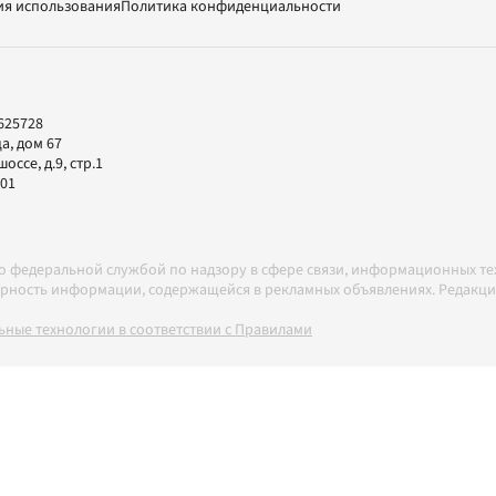
ия использования
Политика конфиденциальности
625728
а, дом 67
ссе, д.9, стр.1
-01
но федеральной службой по надзору в сфере связи, информационных т
товерность информации, содержащейся в рекламных объявлениях. Редак
ные технологии в соответствии с Правилами