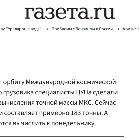
аву "Уралдронзавода"
Проблемы с бензином в России
Кризис с
л орбиту Международной космической
ю грузовика специалисты ЦУПа сделали
вычисления точной массы МКС. Сейчас
и составляет примерно 183 тонны. А
ются вычислить к понедельнику.