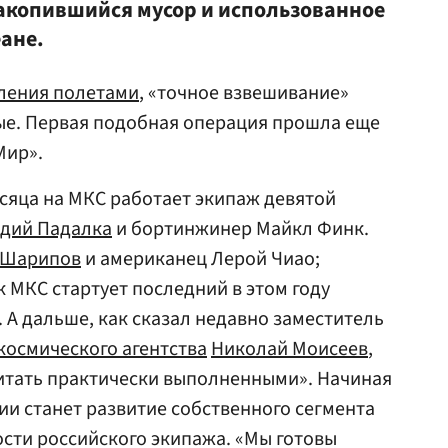
акопившийся мусор и использованное
ане.
ления полетами
, «точное взвешивание»
ые. Первая подобная операция прошла еще
Мир».
сяца на МКС работает экипаж девятой
адий Падалка
и бортинжинер Майкл Финк.
 Шарипов
и американец Лерой Чиао;
 МКС стартует последний в этом году
 А дальше, как сказал недавно заместитель
космического агентства
Николай Моисеев
,
читать практически выполненными». Начиная
ии станет развитие собственного сегмента
сти российского экипажа. «Мы готовы