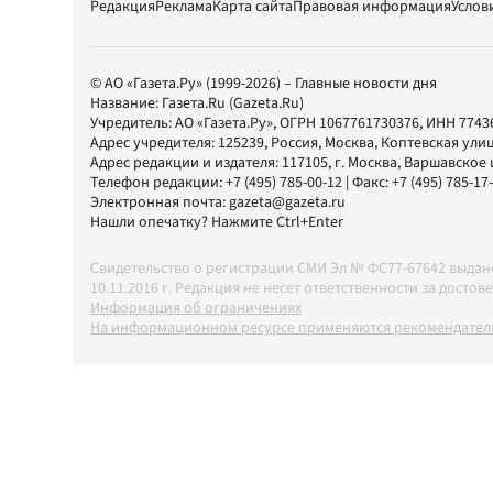
Редакция
Реклама
Карта сайта
Правовая информация
Услов
© АО «Газета.Ру» (1999-2026) – Главные новости дня
Название:
Газета.Ru
(Gazeta.Ru)
Учредитель:
АО «Газета.Ру»
, ОГРН 1067761730376, ИНН 7743
Адрес учредителя: 125239, Россия, Москва, Коптевская улиц
Адрес редакции и издателя:
117105
, г.
Москва
,
Варшавское шо
Телефон редакции:
+7 (495) 785-00-12
| Факс:
+7 (495) 785-17
Электронная почта:
gazeta@gazeta.ru
Нашли опечатку? Нажмите Ctrl+Enter
Свидетельство о регистрации СМИ Эл № ФС77-67642 выда
10.11.2016 г. Редакция не несет ответственности за дос
Информация об ограничениях
На информационном ресурсе применяются рекомендатель