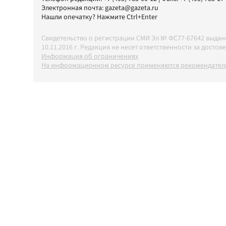
Электронная почта:
gazeta@gazeta.ru
Нашли опечатку? Нажмите Ctrl+Enter
Свидетельство о регистрации СМИ Эл № ФС77-67642 выда
10.11.2016 г. Редакция не несет ответственности за дос
Информация об ограничениях
На информационном ресурсе применяются рекомендатель