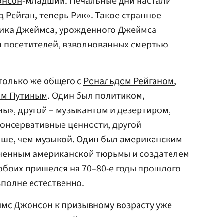
онсон
-младший. Печальные дни настали
 Рейган, теперь Рик». Такое странное
 Рика Джеймса, урожденного Джеймса
а посетителей, взволнованных смертью
столько же общего с
Рональдом Рейганом
,
м Путиным
. Один был политиком,
ы», другой – музыкантом и дезертиром,
онсервативные ценности, другой
ьше, чем музыкой. Один был американским
юченным американской тюрьмы и создателем
 обоих пришелся на 70–80-е годы прошлого
вполне естественно.
ймс Джонсон к призывному возрасту уже