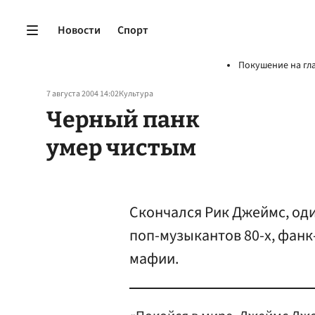
Новости
Спорт
Покушение на гл
7 августа 2004 14:02
Культура
Черный панк
умер чистым
Скончался Рик Джеймс, од
поп-музыкантов 80-х, фанк
мафии.