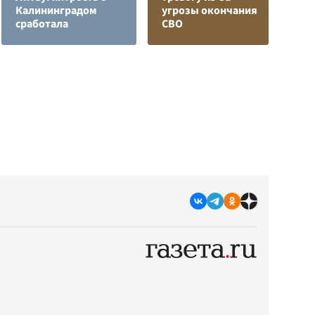
Калининградом
угрозы окончания
м
сработала
СВО
д