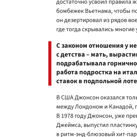
достаточно усвоил правила ж
бомбежек Вьетнама, чтобы по
он дезертировал из рядов во
где тогда скрывались многие
С законом отношения у н
с детства – мать, выраст
подрабатывала горничной
работа подростка на ита
ставок в подпольной лоте
В США Джонсон оказался тольк
между Лондоном и Канадой, 
В 1978 году Джонсон, уже пр
Джеймса, выпустил пластинку 
в ритм-энд-блюзовый хит-пар