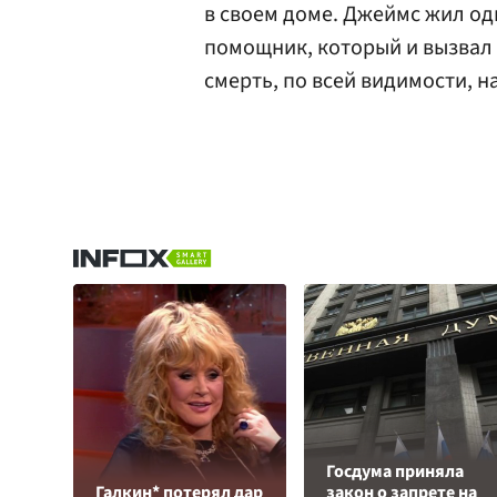
в своем доме. Джеймс жил од
помощник, который и вызвал
смерть, по всей видимости, н
Госдума приняла
Галкин* потерял дар
закон о запрете на