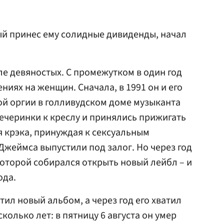
ый принес ему солидные дивиденды, начал
ле девяностых. С промежутком в один год
иях на женщин. Сначала, в 1991 он и его
й оргии в голливудском доме музыканта
вечеринки к креслу и принялись прижигать
я крэка, принуждая к сексуальным
 Джеймса выпустили под залог. Но через год
которой собирался открыть новый лейбл – и
ода.
тил новый альбом, а через год его хватил
колько лет: в пятницу 6 августа он умер