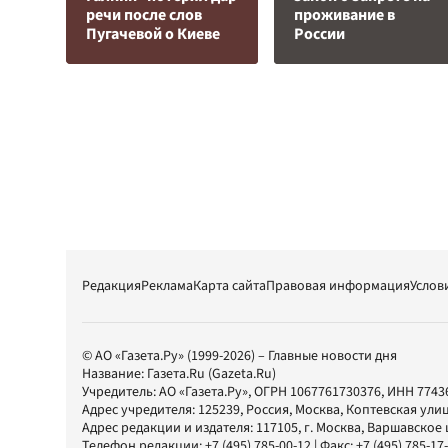
речи после слов
проживание в
Пугачевой о Киеве
России
Редакция
Реклама
Карта сайта
Правовая информация
Услов
© АО «Газета.Ру» (1999-2026) – Главные новости дня
Название:
Газета.Ru
(Gazeta.Ru)
Учредитель:
АО «Газета.Ру»
, ОГРН 1067761730376, ИНН 7743
Адрес учредителя: 125239, Россия, Москва, Коптевская улиц
Адрес редакции и издателя:
117105
, г.
Москва
,
Варшавское шо
Телефон редакции:
+7 (495) 785-00-12
| Факс:
+7 (495) 785-17