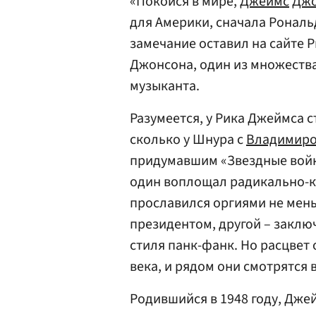
«Покойся в мире,
Джеймс
Дж
для Америки, сначала Рональд
замечание оставил на сайте
Джонсона, один из множеств
музыканта.
Разумеется, у Рика Джеймса 
сколько у Шнура с
Владимиро
придумавшим «Звездные войн
один воплощал радикально-к
прославился оргиями не мен
президентом, другой – закл
стиля панк-фанк. Но расцвет
века, и рядом они смотрятся 
Родившийся в 1948 году, Дже