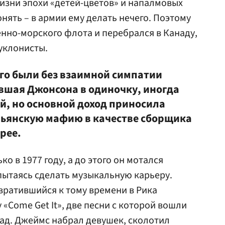
изни эпохи «детей-цветов» и напалмовых
нять – в армии ему делать нечего. Поэтому
енно-морского флота и перебрался в Канаду,
 уклонисты.
его были без взаимной симпатии
ившая Джонсона в одиночку, иногда
, но основной доход приносила
льянскую мафию в качестве сборщика
рее.
о в 1977 году, а до этого он мотался
пытаясь сделать музыкальную карьеру.
евратившийся к тому времени в Рика
«Come Get It», две песни с которой вошли
ад. Джеймс набрал девушек, сколотил