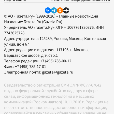
© АО «Газета.Ру» (1999-2026) – Главные новости дня
Название:
Газета.Ru
(Gazeta.Ru)
Учредитель:
АО «Газета.Ру»
, ОГРН 1067761730376, ИНН
7743625728
Адрес учредителя: 125239, Россия, Москва, Коптевская
улица, дом 67
Адрес редакции и издателя:
117105
, г.
Москва
,
Варшавское шоссе, д.9, стр.1
Телефон редакции:
+7 (495) 785-00-12
Факс:
+7 (495) 785-17-01
Электронная почта:
gazeta@gazeta.ru
Свидетельство о регистрации СМИ Эл № ФС77-67642
выдано федеральной службой по надзору в сфере
связи, информационных технологий и массовых
коммуникаций (Роскомнадзор) 10.11.2016 г. Редакция не
несет ответственности за достоверность информации,
содержащейся в рекламных объявлениях. Редакция не