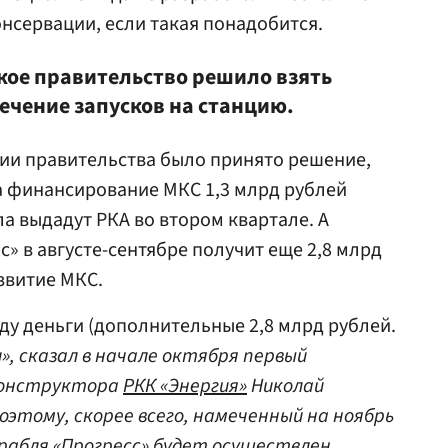
нсервации, если такая понадобится.
ское правительство решило взять
ечение запусков на станцию.
ании правительства было принято решение,
а финансирование МКС 1,3 млрд рублей
ла выдадут РКА во втором квартале. А
» в августе-сентябре получит еще 2,8 млрд
звитие МКС.
ду деньги (дополнительные 2,8 млрд рублей.
и», сказал в начале октября первый
конструктора
РКК «Энергия»
Николай
оэтому, скорее всего, намеченный на ноябрь
орабля «Прогресс» будет осуществлен