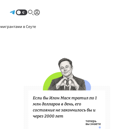
Авторизоваться
 мигрантами в Сеуте
Если бы Илон Маск тратил по 1
млн долларов в день, его
состояние не закончилось бы и
через 2000 лет