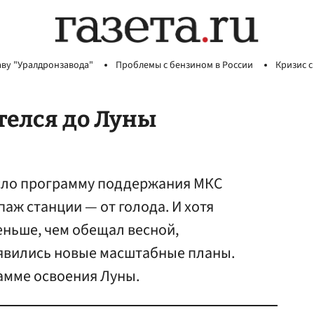
аву "Уралдронзавода"
Проблемы с бензином в России
Кризис с
телся до Луны
сло программу поддержания МКС
паж станции — от голода. И хотя
еньше, чем обещал весной,
оявились новые масштабные планы.
амме освоения Луны.