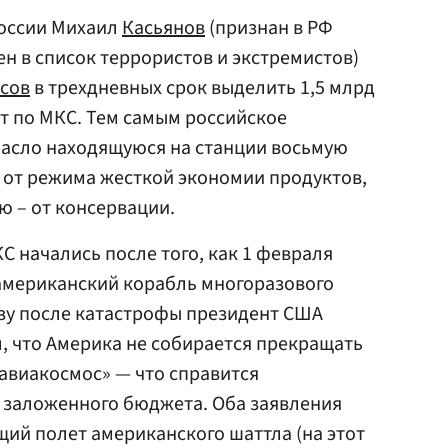
России Михаил
Касьянов
(признан в РФ
н в список террористов и экстремистов)
сов
в трехдневных срок выделить 1,5 млрд
т по МКС. Тем самым российское
пасло находящуюся на станции восьмую
от режима жесткой экономии продуктов,
ию – от консервации.
 начались после того, как 1 февраля
 американский корабль многоразового
азу после катастрофы президент США
, что Америка не собирается прекращать
авиакосмос» — что справится
 заложенного бюджета. Оба заявления
щий полет американского шаттла (на этот