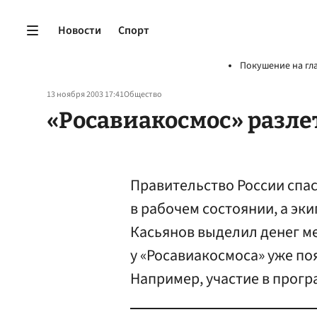
Новости
Спорт
Покушение на гл
13 ноября 2003 17:41
Общество
«Росавиакосмос» разле
Правительство России спа
в рабочем состоянии, а эки
Касьянов выделил денег м
у «Росавиакосмоса» уже п
Например, участие в прогр