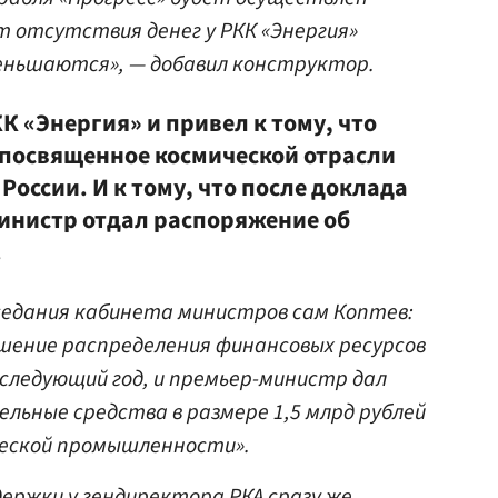
От отсутствия денег у РКК «Энергия»
еньшаются», — добавил конструктор.
 «Энергия» и привел к тому, что
ь посвященное космической отрасли
России. И к тому, что после доклада
инистр отдал распоряжение об
.
аседания кабинета министров сам Коптев:
ешение распределения финансовых ресурсов
следующий год, и премьер-министр дал
льные средства в размере 1,5 млрд рублей
ческой промышленности».
ержки у гендиректора РКА сразу же