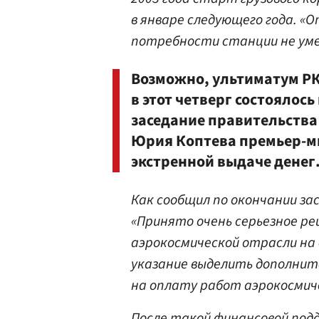
в январе следующего года. «
потребности станции не ум
Возможно, ультиматум РКК
в этот четверг состоялос
заседание правительства 
Юрия Коптева премьер-м
экстренной выдаче денег
Как сообщил по окончании з
«Принято очень серьезное р
аэрокосмической отрасли на 
указание выделить дополните
на оплату работ аэрокосми
После такой финансовой подд