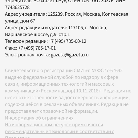
Учредитель:
АО «Газета.Ру»
, ОГРН 1067761730376, ИНН
7743625728
Адрес учредителя: 125239, Россия, Москва, Коптевская
улица, дом 67
Адрес редакции и издателя:
117105
, г.
Москва
,
Варшавское шоссе, д.9, стр.1
Телефон редакции:
+7 (495) 785-00-12
Факс:
+7 (495) 785-17-01
Электронная почта:
gazeta@gazeta.ru
Свидетельство о регистрации СМИ Эл № ФС77-67642
выдано федеральной службой по надзору в сфере
связи, информационных технологий и массовых
коммуникаций (Роскомнадзор) 10.11.2016 г. Редакция не
несет ответственности за достоверность информации,
содержащейся в рекламных объявлениях. Редакция не
предоставляет справочной информации.
Информация об ограничениях
На информационном ресурсе применяются
рекомендательные технологии в соответствии с