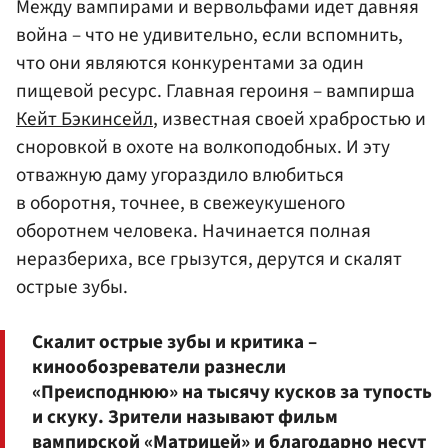
Между вампирами и вервольфами идет давняя
война – что не удивительно, если вспомнить,
что они являются конкурентами за один
пищевой ресурс. Главная героиня – вампирша
Кейт Бэкинсейл
, известная своей храбростью и
сноровкой в охоте на волкоподобных. И эту
отважную даму угораздило влюбиться
в оборотня, точнее, в свежеукушеного
оборотнем человека. Начинается полная
неразбериха, все грызутся, дерутся и скалят
острые зубы.
Скалит острые зубы и критика –
кинообозреватели разнесли
«Преисподнюю» на тысячу кусков за тупость
и скуку. Зрители называют фильм
вампирской «Матрицей» и благодарно несут