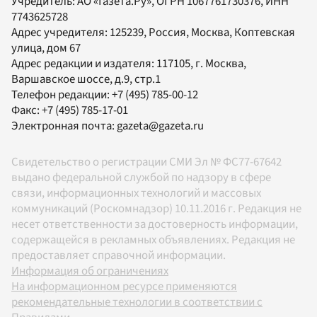
Учредитель:
АО «Газета.Ру»
, ОГРН 1067761730376, ИНН
7743625728
Адрес учредителя: 125239, Россия, Москва, Коптевская
улица, дом 67
Адрес редакции и издателя:
117105
, г.
Москва
,
Варшавское шоссе, д.9, стр.1
Телефон редакции:
+7 (495) 785-00-12
Факс:
+7 (495) 785-17-01
Электронная почта:
gazeta@gazeta.ru
Свидетельство о регистрации СМИ Эл № ФС77-67642
выдано федеральной службой по надзору в сфере
связи, информационных технологий и массовых
коммуникаций (Роскомнадзор) 10.11.2016 г. Редакция не
несет ответственности за достоверность информации,
содержащейся в рекламных объявлениях. Редакция не
предоставляет справочной информации.
Информация об ограничениях
На информационном ресурсе применяются
рекомендательные технологии в соответствии с