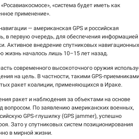
в «Росавиакосмосе», «система будет иметь как
енное применение».
навигации — американская GPS и российская
ь, в первую очередь, для обеспечения информацией
ики. Активное внедрение спутниковых навигационны
ю жизнь началось лишь 10–15 лет назад.
часть современного высокоточного оружия использу
ения на цель. В частности, такими GPS-приемникам
тых ракет коалиции, применяющихся в Ираке.
ния ракет и наблюдения за объектами на основе
од вопросом. По заявлению американских военных,
ссийскую GPS-глушилку (GPS jammer), успешно
роя. Зато у спутниковых систем позиционирования
но в мирной жизни.