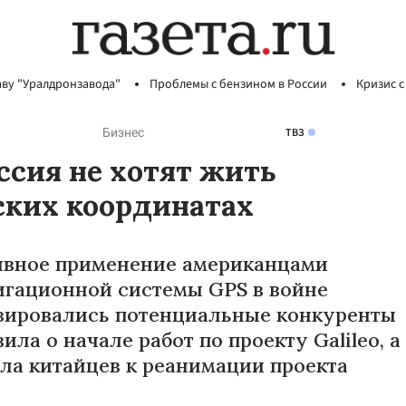
аву "Уралдронзавода"
Проблемы с бензином в России
Кризис с
ТВЗ
Бизнес
ссия не хотят жить
ских координатах
ивное применение американцами
игационной системы GPS в войне
изировались потенциальные конкуренты
ила о начале работ по проекту Galileo, а
ла китайцев к реанимации проекта