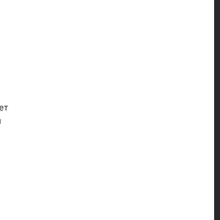
х
ет
и