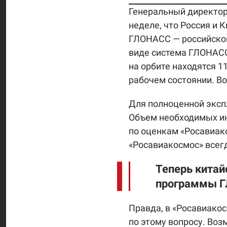
Генеральный директо
неделе, что Россия и 
ГЛОНАСС — российског
виде система ГЛОНАСС
на орбите находятся 11
рабочем состоянии. Во
Для полноценной экспл
Объем необходимых ин
по оценкам «Росавиако
«Росавиакосмос» всег
Теперь китай
программы 
Правда, в «Росавиако
по этому вопросу. Возм