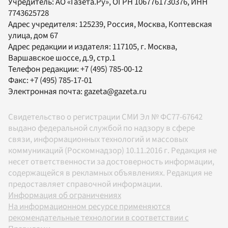
Учредитель:
АО «Газета.Ру»
, ОГРН 1067761730376, ИНН
7743625728
Адрес учредителя: 125239, Россия, Москва, Коптевская
улица, дом 67
Адрес редакции и издателя:
117105
, г.
Москва
,
Варшавское шоссе, д.9, стр.1
Телефон редакции:
+7 (495) 785-00-12
Факс:
+7 (495) 785-17-01
Электронная почта:
gazeta@gazeta.ru
Свидетельство о регистрации СМИ Эл № ФС77-67642
выдано федеральной службой по надзору в сфере
связи, информационных технологий и массовых
коммуникаций (Роскомнадзор) 10.11.2016 г. Редакция не
несет ответственности за достоверность информации,
содержащейся в рекламных объявлениях. Редакция не
предоставляет справочной информации.
Информация об ограничениях
На информационном ресурсе применяются
рекомендательные технологии в соответствии с