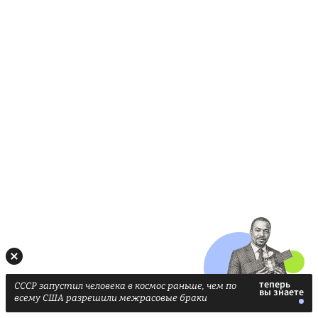
СССР запустил человека в космос раньше, чем по
всему США разрешили межрасовые браки