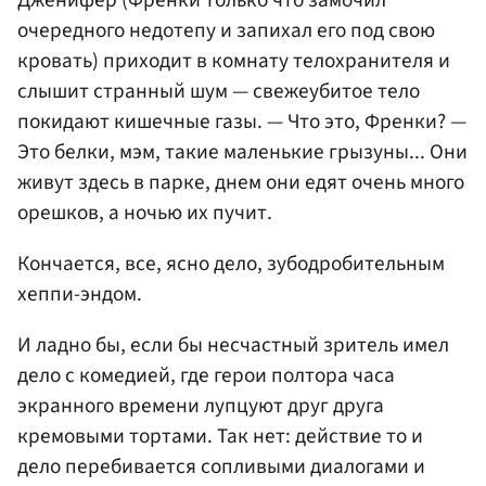
Дженифер (Френки только что замочил
очередного недотепу и запихал его под свою
кровать) приходит в комнату телохранителя и
слышит странный шум — свежеубитое тело
покидают кишечные газы. — Что это, Френки? —
Это белки, мэм, такие маленькие грызуны... Они
живут здесь в парке, днем они едят очень много
орешков, а ночью их пучит.
Кончается, все, ясно дело, зубодробительным
хеппи-эндом.
И ладно бы, если бы несчастный зритель имел
дело с комедией, где герои полтора часа
экранного времени лупцуют друг друга
кремовыми тортами. Так нет: действие то и
дело перебивается сопливыми диалогами и