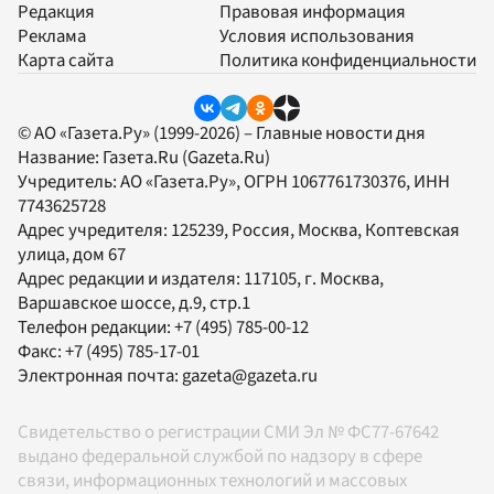
Редакция
Правовая информация
Реклама
Условия использования
Карта сайта
Политика конфиденциальности
© АО «Газета.Ру» (1999-2026) – Главные новости дня
Название:
Газета.Ru
(Gazeta.Ru)
Учредитель:
АО «Газета.Ру»
, ОГРН 1067761730376, ИНН
7743625728
Адрес учредителя: 125239, Россия, Москва, Коптевская
улица, дом 67
Адрес редакции и издателя:
117105
, г.
Москва
,
Варшавское шоссе, д.9, стр.1
Телефон редакции:
+7 (495) 785-00-12
Факс:
+7 (495) 785-17-01
Электронная почта:
gazeta@gazeta.ru
Свидетельство о регистрации СМИ Эл № ФС77-67642
выдано федеральной службой по надзору в сфере
связи, информационных технологий и массовых