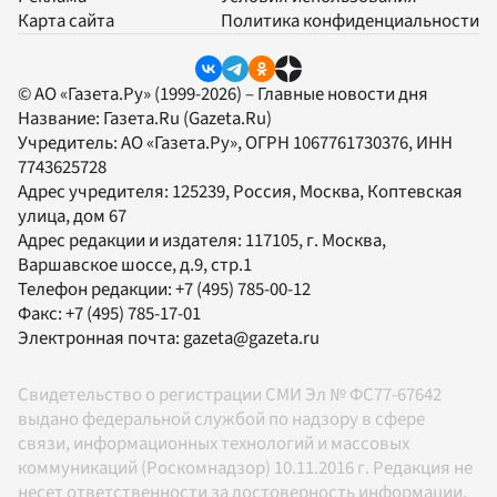
Карта сайта
Политика конфиденциальности
© АО «Газета.Ру» (1999-2026) – Главные новости дня
Название:
Газета.Ru
(Gazeta.Ru)
Учредитель:
АО «Газета.Ру»
, ОГРН 1067761730376, ИНН
7743625728
Адрес учредителя: 125239, Россия, Москва, Коптевская
улица, дом 67
Адрес редакции и издателя:
117105
, г.
Москва
,
Варшавское шоссе, д.9, стр.1
Телефон редакции:
+7 (495) 785-00-12
Факс:
+7 (495) 785-17-01
Электронная почта:
gazeta@gazeta.ru
Свидетельство о регистрации СМИ Эл № ФС77-67642
выдано федеральной службой по надзору в сфере
связи, информационных технологий и массовых
коммуникаций (Роскомнадзор) 10.11.2016 г. Редакция не
несет ответственности за достоверность информации,