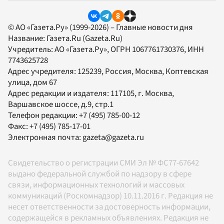
© АО «Газета.Ру» (1999-2026) – Главные новости дня
Название:
Газета.Ru
(Gazeta.Ru)
Учредитель:
АО «Газета.Ру»
, ОГРН 1067761730376, ИНН
7743625728
Адрес учредителя: 125239, Россия, Москва, Коптевская
улица, дом 67
Адрес редакции и издателя:
117105
, г.
Москва
,
Варшавское шоссе, д.9, стр.1
Телефон редакции:
+7 (495) 785-00-12
Факс:
+7 (495) 785-17-01
Электронная почта:
gazeta@gazeta.ru
Свидетельство о регистрации СМИ Эл № ФС77-67642
выдано федеральной службой по надзору в сфере
связи, информационных технологий и массовых
коммуникаций (Роскомнадзор) 10.11.2016 г. Редакция не
несет ответственности за достоверность информации,
содержащейся в рекламных объявлениях. Редакция не