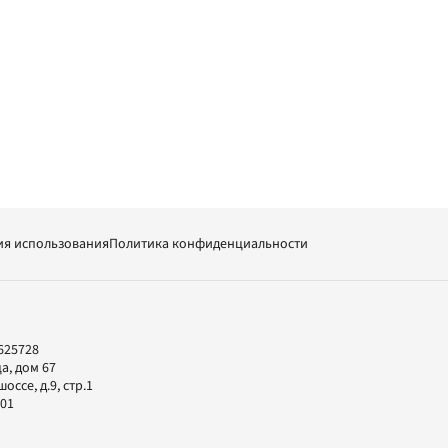
ия использования
Политика конфиденциальности
625728
а, дом 67
ссе, д.9, стр.1
-01