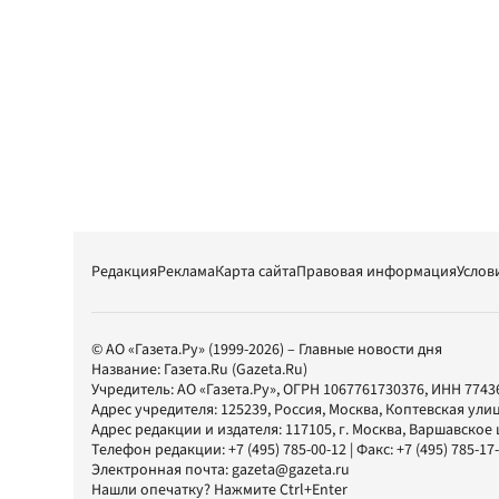
Редакция
Реклама
Карта сайта
Правовая информация
Услов
© АО «Газета.Ру» (1999-2026) – Главные новости дня
Название:
Газета.Ru
(Gazeta.Ru)
Учредитель:
АО «Газета.Ру»
, ОГРН 1067761730376, ИНН 7743
Адрес учредителя: 125239, Россия, Москва, Коптевская улиц
Адрес редакции и издателя:
117105
, г.
Москва
,
Варшавское шо
Телефон редакции:
+7 (495) 785-00-12
| Факс:
+7 (495) 785-17
Электронная почта:
gazeta@gazeta.ru
Нашли опечатку? Нажмите Ctrl+Enter