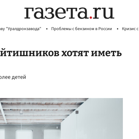
аву "Уралдронзавода"
Проблемы с бензином в России
Кризис с
айтишников хотят иметь
более детей