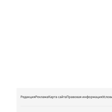
Редакция
Реклама
Карта сайта
Правовая информация
Услов