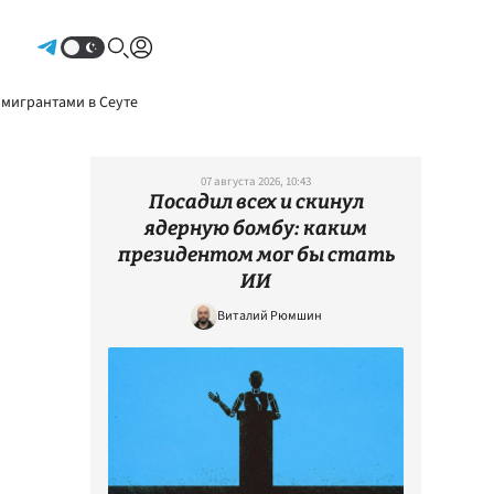
Авторизоваться
 мигрантами в Сеуте
07 августа 2026, 10:43
Посадил всех и скинул
ядерную бомбу: каким
президентом мог бы стать
ИИ
Виталий Рюмшин