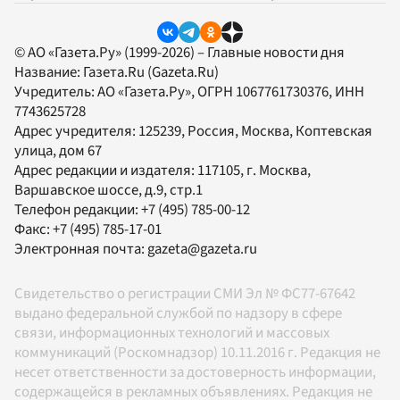
© АО «Газета.Ру» (1999-2026) – Главные новости дня
Название:
Газета.Ru
(Gazeta.Ru)
Учредитель:
АО «Газета.Ру»
, ОГРН 1067761730376, ИНН
7743625728
Адрес учредителя: 125239, Россия, Москва, Коптевская
улица, дом 67
Адрес редакции и издателя:
117105
, г.
Москва
,
Варшавское шоссе, д.9, стр.1
Телефон редакции:
+7 (495) 785-00-12
Факс:
+7 (495) 785-17-01
Электронная почта:
gazeta@gazeta.ru
Свидетельство о регистрации СМИ Эл № ФС77-67642
выдано федеральной службой по надзору в сфере
связи, информационных технологий и массовых
коммуникаций (Роскомнадзор) 10.11.2016 г. Редакция не
несет ответственности за достоверность информации,
содержащейся в рекламных объявлениях. Редакция не