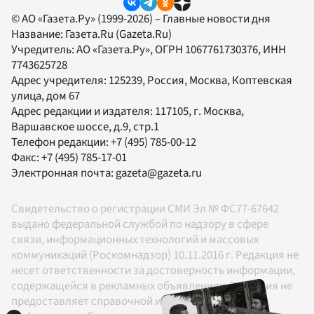
© АО «Газета.Ру» (1999-2026) – Главные новости дня
Название:
Газета.Ru
(Gazeta.Ru)
Учредитель:
АО «Газета.Ру»
, ОГРН 1067761730376, ИНН
7743625728
Адрес учредителя: 125239, Россия, Москва, Коптевская
улица, дом 67
Адрес редакции и издателя:
117105
, г.
Москва
,
Варшавское шоссе, д.9, стр.1
Телефон редакции:
+7 (495) 785-00-12
Факс:
+7 (495) 785-17-01
Электронная почта:
gazeta@gazeta.ru
Свидетельство о регистрации СМИ Эл № ФС77-67642
выдано федеральной службой по надзору в сфере
связи, информационных технологий и массовых
коммуникаций (Роскомнадзор) 10.11.2016 г. Редакция не
несет ответственности за достоверность информации,
содержащейся в рекламных объявлениях. Редакция не
предоставляет справочной информации.