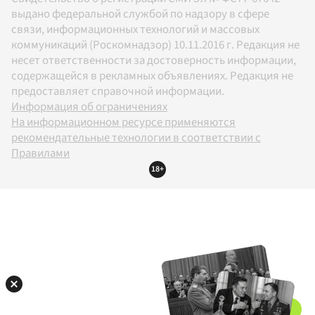
выдано федеральной службой по надзору в сфере
связи, информационных технологий и массовых
коммуникаций (Роскомнадзор) 10.11.2016 г. Редакция не
несет ответственности за достоверность информации,
содержащейся в рекламных объявлениях. Редакция не
предоставляет справочной информации.
Информация об ограничениях
На информационном ресурсе применяются
рекомендательные технологии в соответствии с
Правилами
18+