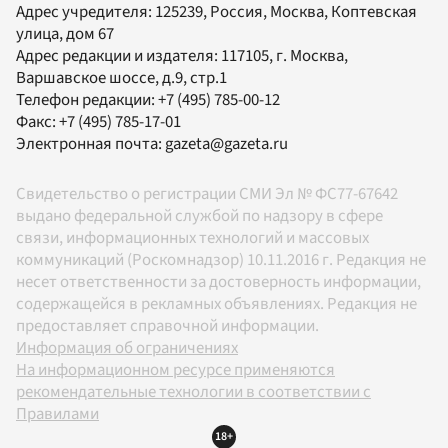
Адрес учредителя: 125239, Россия, Москва, Коптевская
улица, дом 67
Адрес редакции и издателя:
117105
, г.
Москва
,
Варшавское шоссе, д.9, стр.1
Телефон редакции:
+7 (495) 785-00-12
Факс:
+7 (495) 785-17-01
Электронная почта:
gazeta@gazeta.ru
Свидетельство о регистрации СМИ Эл № ФС77-67642
выдано федеральной службой по надзору в сфере
связи, информационных технологий и массовых
коммуникаций (Роскомнадзор) 10.11.2016 г. Редакция не
несет ответственности за достоверность информации,
содержащейся в рекламных объявлениях. Редакция не
предоставляет справочной информации.
Информация об ограничениях
На информационном ресурсе применяются
рекомендательные технологии в соответствии с
Правилами
18+