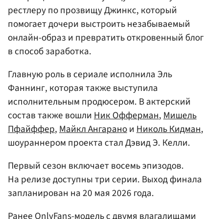
рестлеру по прозвищу Джинкс, который
помогает дочери выстроить незабываемый
онлайн-образ и превратить откровенный блог
в способ заработка.
Главную роль в сериале исполнила Эль
Фаннинг, которая также выступила
исполнительным продюсером. В актерский
состав также вошли
Ник Офферман
,
Мишель
Пфайффер
,
Майкл Ангарано
и
Николь Кидман
,
шоураннером проекта стал Дэвид Э. Келли.
Первый сезон включает восемь эпизодов.
На релизе доступны три серии. Выход финала
запланирован на 20 мая 2026 года.
Ранее OnlyFans-модель с двумя влагалищами