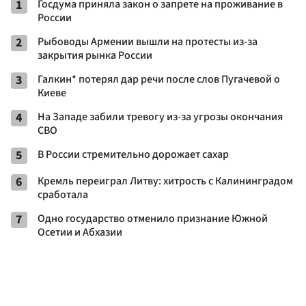
1
Госдума приняла закон о запрете на проживание в
России
2
Рыбоводы Армении вышли на протесты из-за
закрытия рынка России
3
Галкин* потерял дар речи после слов Пугачевой о
Киеве
4
На Западе забили тревогу из-за угрозы окончания
СВО
5
В России стремительно дорожает сахар
6
Кремль переиграл Литву: хитрость с Калининградом
сработала
7
Одно государство отменило признание Южной
Осетии и Абхазии