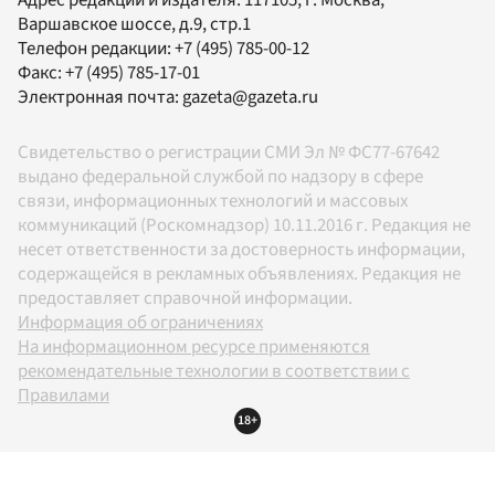
Варшавское шоссе, д.9, стр.1
Телефон редакции:
+7 (495) 785-00-12
Факс:
+7 (495) 785-17-01
Электронная почта:
gazeta@gazeta.ru
Свидетельство о регистрации СМИ Эл № ФС77-67642
выдано федеральной службой по надзору в сфере
связи, информационных технологий и массовых
коммуникаций (Роскомнадзор) 10.11.2016 г. Редакция не
несет ответственности за достоверность информации,
содержащейся в рекламных объявлениях. Редакция не
предоставляет справочной информации.
Информация об ограничениях
На информационном ресурсе применяются
рекомендательные технологии в соответствии с
Правилами
18+