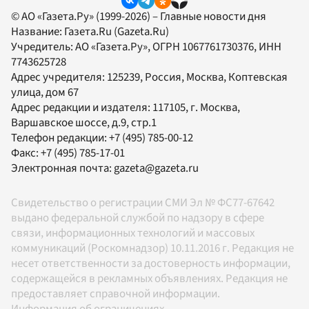
© АО «Газета.Ру» (1999-2026) – Главные новости дня
Название:
Газета.Ru
(Gazeta.Ru)
Учредитель:
АО «Газета.Ру»
, ОГРН 1067761730376, ИНН
7743625728
Адрес учредителя: 125239, Россия, Москва, Коптевская
улица, дом 67
Адрес редакции и издателя:
117105
, г.
Москва
,
Варшавское шоссе, д.9, стр.1
Телефон редакции:
+7 (495) 785-00-12
Факс:
+7 (495) 785-17-01
Электронная почта:
gazeta@gazeta.ru
Свидетельство о регистрации СМИ Эл № ФС77-67642
выдано федеральной службой по надзору в сфере
связи, информационных технологий и массовых
коммуникаций (Роскомнадзор) 10.11.2016 г. Редакция не
несет ответственности за достоверность информации,
содержащейся в рекламных объявлениях. Редакция не
предоставляет справочной информации.