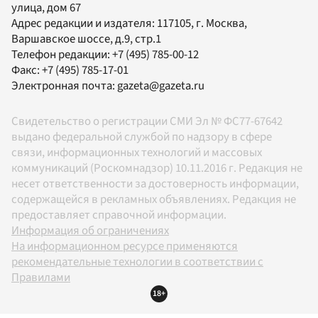
улица, дом 67
Адрес редакции и издателя:
117105
, г.
Москва
,
Варшавское шоссе, д.9, стр.1
Телефон редакции:
+7 (495) 785-00-12
Факс:
+7 (495) 785-17-01
Электронная почта:
gazeta@gazeta.ru
Свидетельство о регистрации СМИ Эл № ФС77-67642
выдано федеральной службой по надзору в сфере
связи, информационных технологий и массовых
коммуникаций (Роскомнадзор) 10.11.2016 г. Редакция не
несет ответственности за достоверность информации,
содержащейся в рекламных объявлениях. Редакция не
предоставляет справочной информации.
Информация об ограничениях
На информационном ресурсе применяются
рекомендательные технологии в соответствии с
Правилами
18+