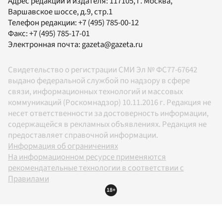
Адрес редакции и издателя:
117105
, г.
Москва
,
Варшавское шоссе, д.9, стр.1
Телефон редакции:
+7 (495) 785-00-12
Факс:
+7 (495) 785-17-01
Электронная почта:
gazeta@gazeta.ru
Свидетельство о регистрации СМИ Эл № ФС77-67642
выдано федеральной службой по надзору в сфере
связи, информационных технологий и массовых
коммуникаций (Роскомнадзор) 10.11.2016 г. Редакция не
несет ответственности за достоверность информации,
содержащейся в рекламных объявлениях. Редакция не
предоставляет справочной информации.
Информация об ограничениях
На информационном ресурсе применяются
рекомендательные технологии в соответствии с
Правилами
18+