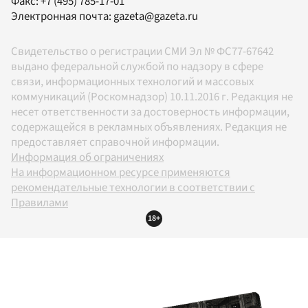
Факс:
+7 (495) 785-17-01
Электронная почта:
gazeta@gazeta.ru
Свидетельство о регистрации СМИ Эл № ФС77-67642
выдано федеральной службой по надзору в сфере
связи, информационных технологий и массовых
коммуникаций (Роскомнадзор) 10.11.2016 г. Редакция не
несет ответственности за достоверность информации,
содержащейся в рекламных объявлениях. Редакция не
предоставляет справочной информации.
Информация об ограничениях
На информационном ресурсе применяются
рекомендательные технологии в соответствии с
Правилами
18+