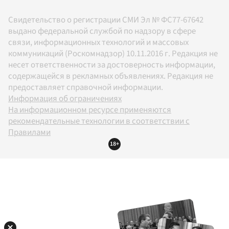
Свидетельство о регистрации СМИ Эл № ФС77-67642
выдано федеральной службой по надзору в сфере
связи, информационных технологий и массовых
коммуникаций (Роскомнадзор) 10.11.2016 г. Редакция не
несет ответственности за достоверность информации,
содержащейся в рекламных объявлениях. Редакция не
предоставляет справочной информации.
Информация об ограничениях
На информационном ресурсе применяются
рекомендательные технологии в соответствии с
Правилами
18+