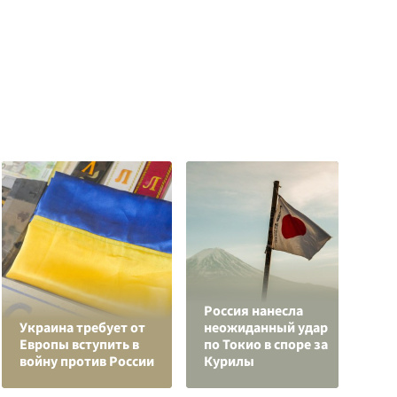
Россия нанесла
О
Украина требует от
неожиданный удар
р
Европы вступить в
по Токио в споре за
"
войну против России
Курилы
с