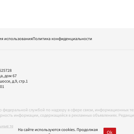
ия использования
Политика конфиденциальности
625728
а, дом 67
ссе, д.9, стр.1
-01
но федеральной службой по надзору в сфере связи, информационных т
товерность информации, содержащейся в рекламных объявлениях. Редак
ные технологии в соответствии с Правилами
На сайте используются cookies. Продолжая
Ok