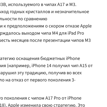
B, используемого в чипах A17 и M3.
ыход годных кристаллов и незначительное
льности по сравнению
и к предположениям о скором отказе Apple
ерждалось выходом чипа M4 для iPad Pro
о шесть месяцев после презентации чипов M3
тратегию оснащения бюджетных iPhone
я (например, iPhone 14 получил чип A15 от
 нарушил эту традицию, получив во всех
ло на отказ от первого поколения 3-
го поколения с чипом A17 Pro от iPhone
A18), Apple изменила свою стратегию. Это