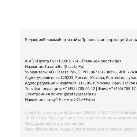
Редакция
Реклама
Карта сайта
Правовая информация
Услов
© АО «Газета.Ру» (1999-2026) – Главные новости дня
Название:
Газета.Ru
(Gazeta.Ru)
Учредитель:
АО «Газета.Ру»
, ОГРН 1067761730376, ИНН 7743
Адрес учредителя: 125239, Россия, Москва, Коптевская улиц
Адрес редакции и издателя:
117105
, г.
Москва
,
Варшавское шо
Телефон редакции:
+7 (495) 785-00-12
| Факс:
+7 (495) 785-17
Электронная почта:
gazeta@gazeta.ru
Нашли опечатку? Нажмите Ctrl+Enter
Свидетельство о регистрации СМИ Эл № ФС77-67642 выда
10.11.2016 г. Редакция не несет ответственности за дос
Информация об ограничениях
На информационном ресурсе применяются рекомендатель