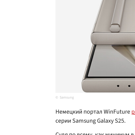
Samsung
Немецкий портал WinFuture
р
серии Samsung Galaxy S25.
Судя по всему, как минимум в