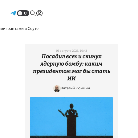
Авторизоваться
 мигрантами в Сеуте
07 августа 2026, 10:43
Посадил всех и скинул
ядерную бомбу: каким
президентом мог бы стать
ИИ
Виталий Рюмшин