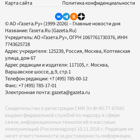
Карта сайта
Политика конфиденциальности
© АО «Газета.Ру» (1999-2026) – Главные новости дня
Название:
Газета.Ru
(Gazeta.Ru)
Учредитель:
АО «Газета.Ру»
, ОГРН 1067761730376, ИНН
7743625728
Адрес учредителя: 125239, Россия, Москва, Коптевская
улица, дом 67
Адрес редакции и издателя:
117105
, г.
Москва
,
Варшавское шоссе, д.9, стр.1
Телефон редакции:
+7 (495) 785-00-12
Факс:
+7 (495) 785-17-01
Электронная почта:
gazeta@gazeta.ru
Свидетельство о регистрации СМИ Эл № ФС77-67642
выдано федеральной службой по надзору в сфере
связи, информационных технологий и массовых
коммуникаций (Роскомнадзор) 10.11.2016 г. Редакция не
несет ответственности за достоверность информации,