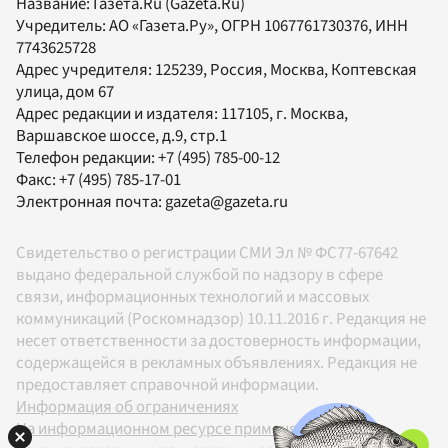
Название:
Газета.Ru
(Gazeta.Ru)
Учредитель:
АО «Газета.Ру»
, ОГРН 1067761730376, ИНН
7743625728
Адрес учредителя: 125239, Россия, Москва, Коптевская
улица, дом 67
Адрес редакции и издателя:
117105
, г.
Москва
,
Варшавское шоссе, д.9, стр.1
Телефон редакции:
+7 (495) 785-00-12
Факс:
+7 (495) 785-17-01
Электронная почта:
gazeta@gazeta.ru
Свидетельство о регистрации СМИ Эл № ФС77-67642
выдано федеральной службой по надзору в сфере
связи, информационных технологий и массовых
коммуникаций (Роскомнадзор) 10.11.2016 г. Редакция не
несет ответственности за достоверность информации,
содержащейся в рекламных объявлениях. Редакция не
предоставляет справочной информации.
Информация об ограничениях
На информационном ресурсе применяются