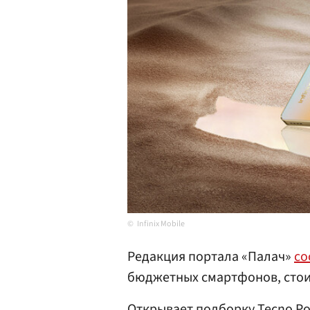
Infinix Mobile
Редакция портала «Палач»
со
бюджетных смартфонов, стоим
Открывает подборку Tecno P