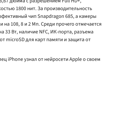
6,67 дюйма с разрешением Full HD+,
костью 1800 нит. За производительность
ффективный чип Snapdragon 685, а камеры
на 108, 8 и 2 Мп. Среди прочего отмечается
а 33 Вт, наличие NFC, ИК-порта, разъема
от microSD для карт памяти и защита от
лец iPhone узнал от нейросети Apple о своем