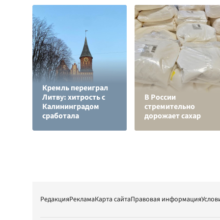
Кремль переиграл
Литву: хитрость с
В России
Калининградом
стремительно
сработала
дорожает сахар
Редакция
Реклама
Карта сайта
Правовая информация
Услов