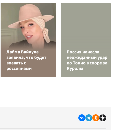
Лайма Вайкуле
Россия нанесла
О
заявила, что будет
неожиданный удар
о
воевать с
по Токио в споре за
п
россиянами
Курилы
О