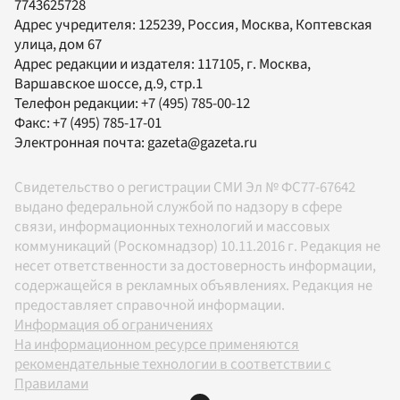
7743625728
Адрес учредителя: 125239, Россия, Москва, Коптевская
улица, дом 67
Адрес редакции и издателя:
117105
, г.
Москва
,
Варшавское шоссе, д.9, стр.1
Телефон редакции:
+7 (495) 785-00-12
Факс:
+7 (495) 785-17-01
Электронная почта:
gazeta@gazeta.ru
Свидетельство о регистрации СМИ Эл № ФС77-67642
выдано федеральной службой по надзору в сфере
связи, информационных технологий и массовых
коммуникаций (Роскомнадзор) 10.11.2016 г. Редакция не
несет ответственности за достоверность информации,
содержащейся в рекламных объявлениях. Редакция не
предоставляет справочной информации.
Информация об ограничениях
На информационном ресурсе применяются
рекомендательные технологии в соответствии с
Правилами