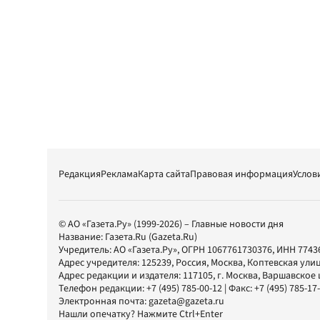
Редакция
Реклама
Карта сайта
Правовая информация
Услов
© АО «Газета.Ру» (1999-2026) – Главные новости дня
Название:
Газета.Ru
(Gazeta.Ru)
Учредитель:
АО «Газета.Ру»
, ОГРН 1067761730376, ИНН 7743
Адрес учредителя: 125239, Россия, Москва, Коптевская улиц
Адрес редакции и издателя:
117105
, г.
Москва
,
Варшавское шо
Телефон редакции:
+7 (495) 785-00-12
| Факс:
+7 (495) 785-17
Электронная почта:
gazeta@gazeta.ru
Нашли опечатку? Нажмите Ctrl+Enter