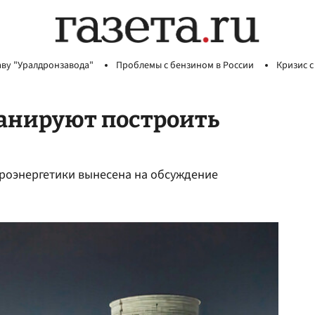
аву "Уралдронзавода"
Проблемы с бензином в России
Кризис с
ланируют построить
роэнергетики вынесена на обсуждение