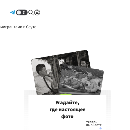
Авторизоваться
 мигрантами в Сеуте
Угадайте,
где настоящее
фото