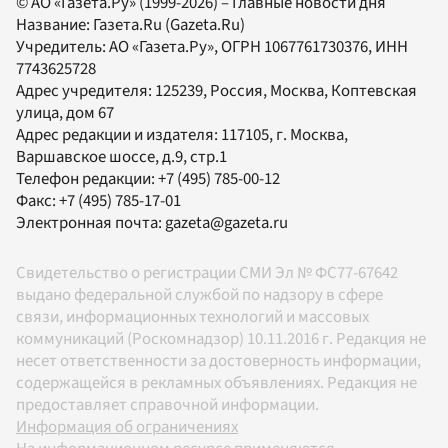
© АО «Газета.Ру» (1999-2026) – Главные новости дня
Название:
Газета.Ru
(Gazeta.Ru)
Учредитель:
АО «Газета.Ру»
, ОГРН 1067761730376, ИНН
7743625728
Адрес учредителя: 125239, Россия, Москва, Коптевская
улица, дом 67
Адрес редакции и издателя:
117105
, г.
Москва
,
Варшавское шоссе, д.9, стр.1
Телефон редакции:
+7 (495) 785-00-12
Факс:
+7 (495) 785-17-01
Электронная почта:
gazeta@gazeta.ru
Свидетельство о регистрации СМИ Эл № ФС77-67642
выдано федеральной службой по надзору в сфере
связи, информационных технологий и массовых
коммуникаций (Роскомнадзор) 10.11.2016 г. Редакция не
несет ответственности за достоверность информации,
содержащейся в рекламных объявлениях. Редакция не
предоставляет справочной информации.
Информация об ограничениях