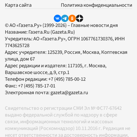
Карта сайта
Политика конфиденциальности
© АО «Газета.Ру» (1999-2026) – Главные новости дня
Название:
Газета.Ru
(Gazeta.Ru)
Учредитель:
АО «Газета.Ру»
, ОГРН 1067761730376, ИНН
7743625728
Адрес учредителя: 125239, Россия, Москва, Коптевская
улица, дом 67
Адрес редакции и издателя:
117105
, г.
Москва
,
Варшавское шоссе, д.9, стр.1
Телефон редакции:
+7 (495) 785-00-12
Факс:
+7 (495) 785-17-01
Электронная почта:
gazeta@gazeta.ru
Свидетельство о регистрации СМИ Эл № ФС77-67642
выдано федеральной службой по надзору в сфере
связи, информационных технологий и массовых
коммуникаций (Роскомнадзор) 10.11.2016 г. Редакция не
несет ответственности за достоверность информации,