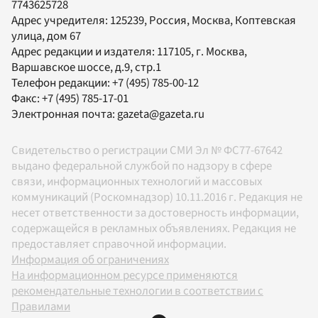
7743625728
Адрес учредителя: 125239, Россия, Москва, Коптевская
улица, дом 67
Адрес редакции и издателя:
117105
, г.
Москва
,
Варшавское шоссе, д.9, стр.1
Телефон редакции:
+7 (495) 785-00-12
Факс:
+7 (495) 785-17-01
Электронная почта:
gazeta@gazeta.ru
Свидетельство о регистрации СМИ Эл № ФС77-67642
выдано федеральной службой по надзору в сфере
связи, информационных технологий и массовых
коммуникаций (Роскомнадзор) 10.11.2016 г. Редакция не
несет ответственности за достоверность информации,
содержащейся в рекламных объявлениях. Редакция не
предоставляет справочной информации.
Информация об ограничениях
На информационном ресурсе применяются
рекомендательные технологии в соответствии с
Правилами