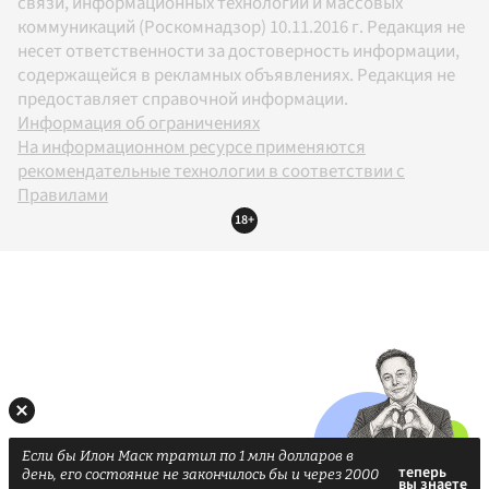
связи, информационных технологий и массовых
коммуникаций (Роскомнадзор) 10.11.2016 г. Редакция не
несет ответственности за достоверность информации,
содержащейся в рекламных объявлениях. Редакция не
предоставляет справочной информации.
Информация об ограничениях
На информационном ресурсе применяются
рекомендательные технологии в соответствии с
Правилами
18+
Если бы Илон Маск тратил по 1 млн долларов в
день, его состояние не закончилось бы и через 2000