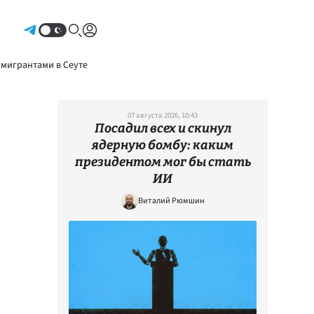
Авторизоваться
 мигрантами в Сеуте
07 августа 2026, 10:43
Посадил всех и скинул
ядерную бомбу: каким
президентом мог бы стать
ИИ
Виталий Рюмшин