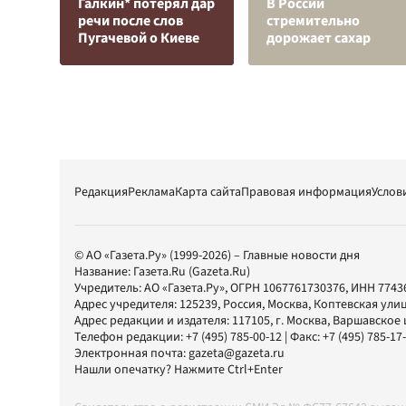
Галкин* потерял дар
В России
речи после слов
стремительно
Пугачевой о Киеве
дорожает сахар
Редакция
Реклама
Карта сайта
Правовая информация
Услов
© АО «Газета.Ру» (1999-2026) – Главные новости дня
Название:
Газета.Ru
(Gazeta.Ru)
Учредитель:
АО «Газета.Ру»
, ОГРН 1067761730376, ИНН 7743
Адрес учредителя: 125239, Россия, Москва, Коптевская улиц
Адрес редакции и издателя:
117105
, г.
Москва
,
Варшавское шо
Телефон редакции:
+7 (495) 785-00-12
| Факс:
+7 (495) 785-17
Электронная почта:
gazeta@gazeta.ru
Нашли опечатку? Нажмите Ctrl+Enter