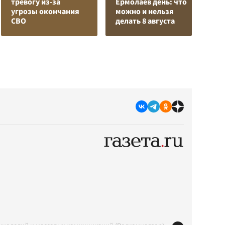
тревогу из-за
Ермолаев день: что
з
угрозы окончания
можно и нельзя
в
СВО
делать 8 августа
р