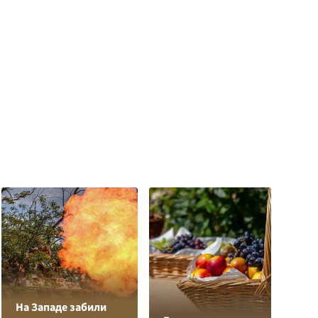
На Западе забили
Л