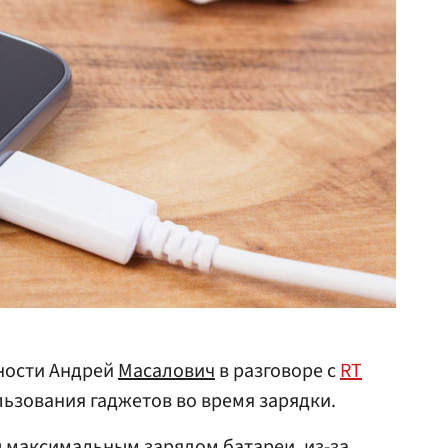
ности Андрей
Масалович
в разговоре с
RT
льзования гаджетов во время зарядки.
максимальным зарядом батареи, из-за