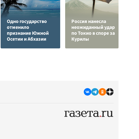
Одно государство
Россия нанесла
Ч
отменило
неожиданный удар
ж
признание Южной
по Токио в споре за
Э
Осетии и Абхазии
Курилы
п