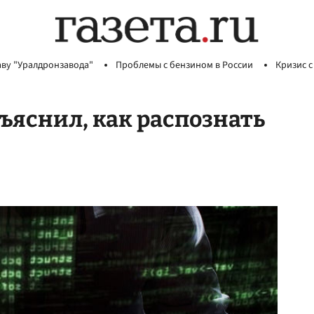
аву "Уралдронзавода"
Проблемы с бензином в России
Кризис с
ъяснил, как распознать