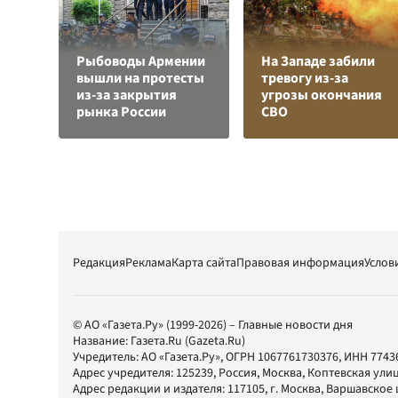
Рыбоводы Армении
На Западе забили
вышли на протесты
тревогу из-за
из-за закрытия
угрозы окончания
рынка России
СВО
Редакция
Реклама
Карта сайта
Правовая информация
Услов
© АО «Газета.Ру» (1999-2026) – Главные новости дня
Название:
Газета.Ru
(Gazeta.Ru)
Учредитель:
АО «Газета.Ру»
, ОГРН 1067761730376, ИНН 7743
Адрес учредителя: 125239, Россия, Москва, Коптевская улиц
Адрес редакции и издателя:
117105
, г.
Москва
,
Варшавское шо