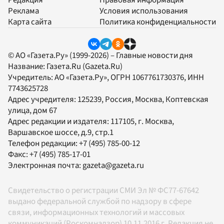
Редакция
Правовая информация
Реклама
Условия использования
Карта сайта
Политика конфиденциальности
© АО «Газета.Ру» (1999-2026) – Главные новости дня
Название:
Газета.Ru
(Gazeta.Ru)
Учредитель:
АО «Газета.Ру»
, ОГРН 1067761730376, ИНН
7743625728
Адрес учредителя: 125239, Россия, Москва, Коптевская
улица, дом 67
Адрес редакции и издателя:
117105
, г.
Москва
,
Варшавское шоссе, д.9, стр.1
Телефон редакции:
+7 (495) 785-00-12
Факс:
+7 (495) 785-17-01
Электронная почта:
gazeta@gazeta.ru
Свидетельство о регистрации СМИ Эл № ФС77-67642
выдано федеральной службой по надзору в сфере
связи, информационных технологий и массовых
коммуникаций (Роскомнадзор) 10.11.2016 г. Редакция не