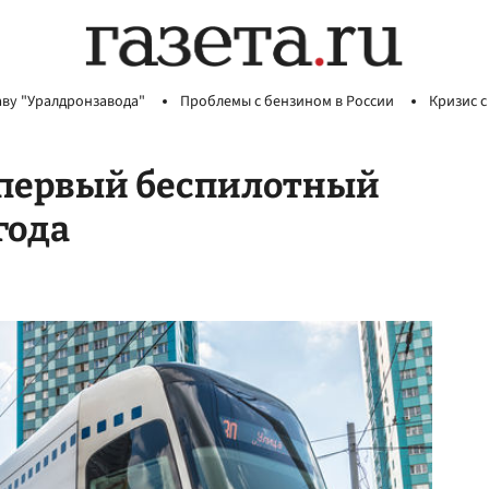
аву "Уралдронзавода"
Проблемы с бензином в России
Кризис с
 первый беспилотный
года