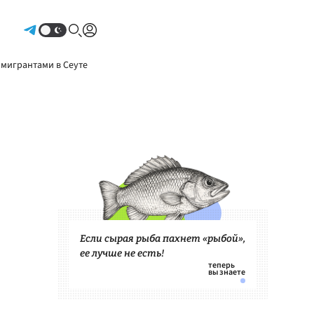
Авторизоваться
 мигрантами в Сеуте
Если сырая рыба пахнет «рыбой»,
ее лучше не есть!