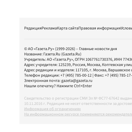
Редакция
Реклама
Карта сайта
Правовая информация
Услов
© АО «Газета.Ру» (1999-2026) – Главные новости дня
Название:
Газета.Ru
(Gazeta.Ru)
Учредитель:
АО «Газета.Ру»
, ОГРН 1067761730376, ИНН 7743
Адрес учредителя: 125239, Россия, Москва, Коптевская улиц
Адрес редакции и издателя:
117105
, г.
Москва
,
Варшавское шо
Телефон редакции:
+7 (495) 785-00-12
| Факс:
+7 (495) 785-17
Электронная почта:
gazeta@gazeta.ru
Нашли опечатку? Нажмите Ctrl+Enter
Свидетельство о регистрации СМИ Эл № ФС77-67642 выда
10.11.2016 г. Редакция не несет ответственности за дос
Информация об ограничениях
На информационном ресурсе применяются рекомендатель