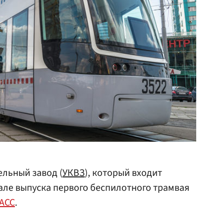
ельный завод (
УКВЗ
), который входит
чале выпуска первого беспилотного трамвая
АСС
.