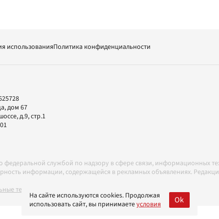
ия использования
Политика конфиденциальности
625728
а, дом 67
ссе, д.9, стр.1
-01
но федеральной службой по надзору в сфере связи, информационных т
товерность информации, содержащейся в рекламных объявлениях. Редак
ные технологии в соответствии с Правилами
На сайте используются cookies. Продолжая
Ok
использовать сайт, вы принимаете
условия