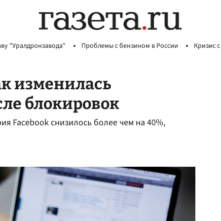
аву "Уралдронзавода"
Проблемы с бензином в России
Кризис с
ак изменилась
сле блокировок
рия Facebook снизилось более чем на 40%,