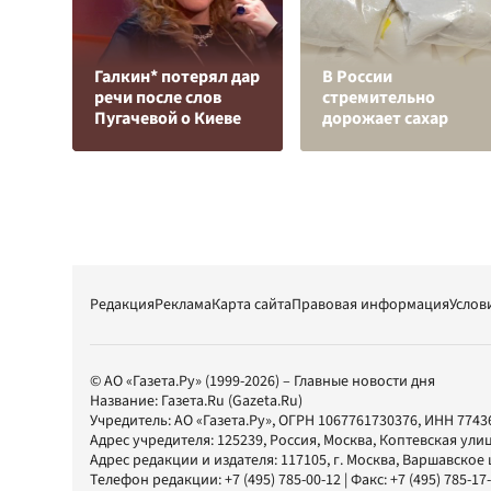
Галкин* потерял дар
В России
речи после слов
стремительно
Пугачевой о Киеве
дорожает сахар
Редакция
Реклама
Карта сайта
Правовая информация
Услов
© АО «Газета.Ру» (1999-2026) – Главные новости дня
Название:
Газета.Ru
(Gazeta.Ru)
Учредитель:
АО «Газета.Ру»
, ОГРН 1067761730376, ИНН 7743
Адрес учредителя: 125239, Россия, Москва, Коптевская улиц
Адрес редакции и издателя:
117105
, г.
Москва
,
Варшавское шо
Телефон редакции:
+7 (495) 785-00-12
| Факс:
+7 (495) 785-17