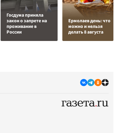
Госдума приняла
Р
закон о запрете на
Ермолаев день: что
в
проживание в
можно и нельзя
и
России
делать 8 августа
р