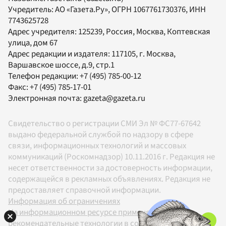
Учредитель:
АО «Газета.Ру»
, ОГРН 1067761730376, ИНН
7743625728
Адрес учредителя: 125239, Россия, Москва, Коптевская
улица, дом 67
Адрес редакции и издателя:
117105
, г.
Москва
,
Варшавское шоссе, д.9, стр.1
Телефон редакции:
+7 (495) 785-00-12
Факс:
+7 (495) 785-17-01
Электронная почта:
gazeta@gazeta.ru
Свидетельство о регистрации СМИ Эл № ФС77-67642
выдано федеральной службой по надзору в сфере
связи, информационных технологий и массовых
коммуникаций (Роскомнадзор) 10.11.2016 г. Редакция не
несет ответственности за достоверность информации,
содержащейся в рекламных объявлениях. Редакция не
предоставляет справочной информации.
Информация об ограничениях
На информационном ресурсе применяются
рекомендательные технологии в соответствии с