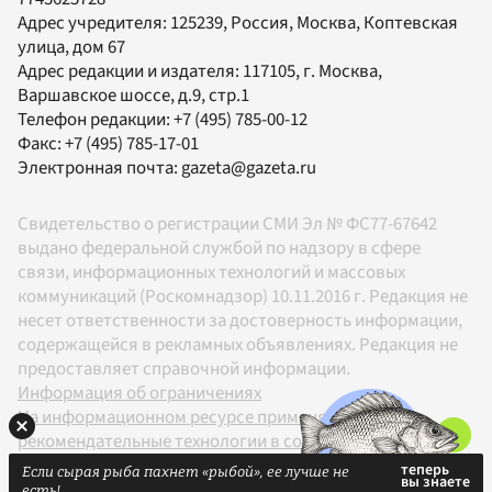
Адрес учредителя: 125239, Россия, Москва, Коптевская
улица, дом 67
Адрес редакции и издателя:
117105
, г.
Москва
,
Варшавское шоссе, д.9, стр.1
Телефон редакции:
+7 (495) 785-00-12
Факс:
+7 (495) 785-17-01
Электронная почта:
gazeta@gazeta.ru
Свидетельство о регистрации СМИ Эл № ФС77-67642
выдано федеральной службой по надзору в сфере
связи, информационных технологий и массовых
коммуникаций (Роскомнадзор) 10.11.2016 г. Редакция не
несет ответственности за достоверность информации,
содержащейся в рекламных объявлениях. Редакция не
предоставляет справочной информации.
Информация об ограничениях
На информационном ресурсе применяются
рекомендательные технологии в соответствии с
Правилами
Если сырая рыба пахнет «рыбой», ее лучше не
18+
есть!