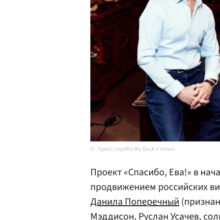
Пресс-служба My Duck's Vision
Проект «Спасибо, Ева!» в нач
продвижением российских ви
Данила Поперечный
(признан
Мэддисон
, Руслан
Усачев
, сол