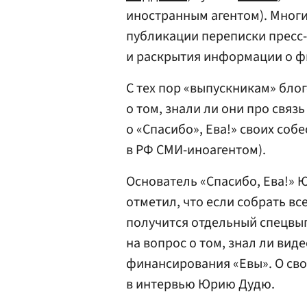
иностранным агентом). Многие
публикации переписки пресс
и раскрытия информации о ф
С тех пор «выпускникам» бло
о том, знали ли они про связ
о «Спасибо», Ева!» своих со
в РФ СМИ-иноагентом).
Основатель «Спасибо, Ева!»
отметил, что если собрать вс
получится отдельный спецвып
на вопрос о том, знал ли вид
финансирования «Евы». О сво
в интервью Юрию Дудю.