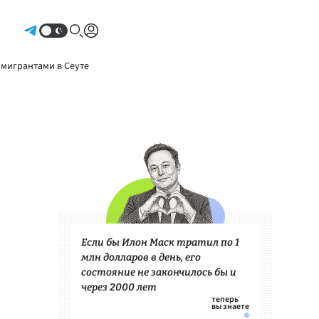
Авторизоваться
 мигрантами в Сеуте
Если бы Илон Маск тратил по 1
млн долларов в день, его
состояние не закончилось бы и
через 2000 лет