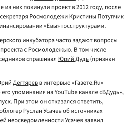
 из них покинули проект в 2012 году, после
-секретаря Росмолодежи Кристины Потупчик
инансировании «Евы» госструктурами.
герского инкубатора часто задают вопросы
ь проекта с Росмолодежью. В том числе
беседников спрашивал
Юрий Дудь
(признан
 Юрий
Дегтярев
в интервью «Газете.Ru»
е его упоминания на YouTube канале «ВДудь»,
уск. При этом он отказался ответить,
еоблогер Руслан Усачев об источниках
ей неосведомленности Усачев заявил