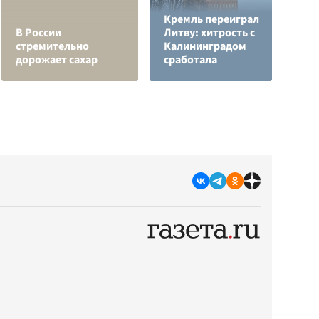
Кремль переиграл
Л
В России
Литву: хитрость с
з
стремительно
Калининградом
в
дорожает сахар
сработала
р