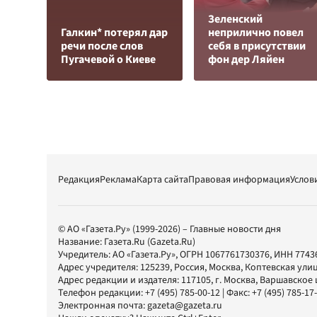
Зеленский
Галкин* потерял дар
неприлично повел
речи после слов
cебя в присутствии
Пугачевой о Киеве
фон дер Ляйен
Редакция
Реклама
Карта сайта
Правовая информация
Услов
© АО «Газета.Ру» (1999-2026) – Главные новости дня
Название:
Газета.Ru
(Gazeta.Ru)
Учредитель:
АО «Газета.Ру»
, ОГРН 1067761730376, ИНН 7743
Адрес учредителя: 125239, Россия, Москва, Коптевская улиц
Адрес редакции и издателя:
117105
, г.
Москва
,
Варшавское шо
Телефон редакции:
+7 (495) 785-00-12
| Факс:
+7 (495) 785-17
Электронная почта:
gazeta@gazeta.ru