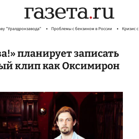
аву "Уралдронзавода"
Проблемы с бензином в России
Кризис с
ва!» планирует записать
ный клип как Оксимирон