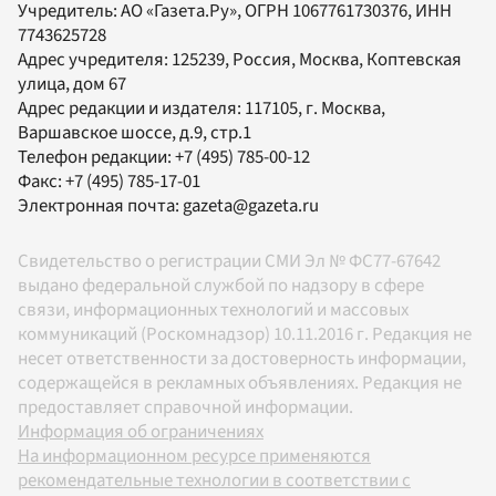
Учредитель:
АО «Газета.Ру»
, ОГРН 1067761730376, ИНН
7743625728
Адрес учредителя: 125239, Россия, Москва, Коптевская
улица, дом 67
Адрес редакции и издателя:
117105
, г.
Москва
,
Варшавское шоссе, д.9, стр.1
Телефон редакции:
+7 (495) 785-00-12
Факс:
+7 (495) 785-17-01
Электронная почта:
gazeta@gazeta.ru
Свидетельство о регистрации СМИ Эл № ФС77-67642
выдано федеральной службой по надзору в сфере
связи, информационных технологий и массовых
коммуникаций (Роскомнадзор) 10.11.2016 г. Редакция не
несет ответственности за достоверность информации,
содержащейся в рекламных объявлениях. Редакция не
предоставляет справочной информации.
Информация об ограничениях
На информационном ресурсе применяются
рекомендательные технологии в соответствии с