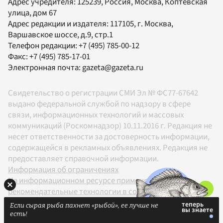
Адрес учредителя: 125239, Россия, Москва, Коптевская
улица, дом 67
Адрес редакции и издателя:
117105
, г.
Москва
,
Варшавское шоссе, д.9, стр.1
Телефон редакции:
+7 (495) 785-00-12
Факс:
+7 (495) 785-17-01
Электронная почта:
gazeta@gazeta.ru
Свидетельство о регистрации СМИ Эл № ФС77-67642
выдано федеральной службой по надзору в сфере
связи, информационных технологий и массовых
коммуникаций (Роскомнадзор) 10.11.2016 г. Редакция не
несет ответственности за достоверность информации,
содержащейся в рекламных объявлениях. Редакция не
предоставляет справочной информации.
Информация об ограничениях
На информационном ресурсе применяются
рекомендательные технологии в соответствии с
Правилами
Если сырая рыба пахнет «рыбой», ее лучше не
18+
есть!